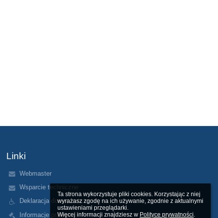
Linki
Webmaster
Wsparcie techniczne
Ta strona wykorzystuje pliki cookies. Korzystając z niej 
Deklaracja dostępności
wyrażasz zgodę na ich używanie, zgodnie z aktualnymi 
ustawieniami przeglądarki.

Informacje prawne
Więcej informacji znajdziesz w 
Polityce prywatności
.