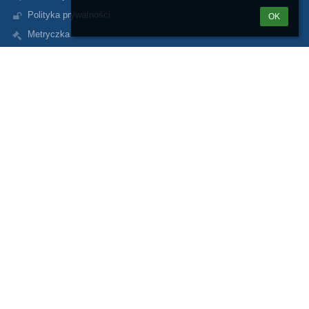
Polityka prywatności
OK
Metryczka
Mapa strony
O przedszkolu
Kontakt
Aktualności
Kontakt
p306@eduwarszawa.pl
Dyrektor Przedszkola
Anna Rudowska
Przedszkole nr 306 "Mali Optymiści" w Warszawie
ul. Szegedyńska 13;
01-957 Warszawa
Poland
(+48) 22 834 82 13 – dyrektor przyjmuje interesantów po
uprzednim umówieniu się. Podczas nieobecności, dyrektora
zastępuje nauczycielka Ilona Stróżewska.