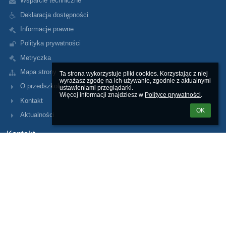
Wsparcie techniczne
Deklaracja dostępności
Informacje prawne
Polityka prywatności
Metryczka
Mapa strony
Ta strona wykorzystuje pliki cookies. Korzystając z niej 
wyrażasz zgodę na ich używanie, zgodnie z aktualnymi 
O przedszkolu
ustawieniami przeglądarki.

Więcej informacji znajdziesz w 
Polityce prywatności
.
Kontakt
OK
Aktualności
Kontakt
p306@eduwarszawa.pl
Dyrektor Przedszkola
Anna Rudowska
Przedszkole nr 306 "Mali Optymiści" w Warszawie
ul. Szegedyńska 13;
01-957 Warszawa
Poland