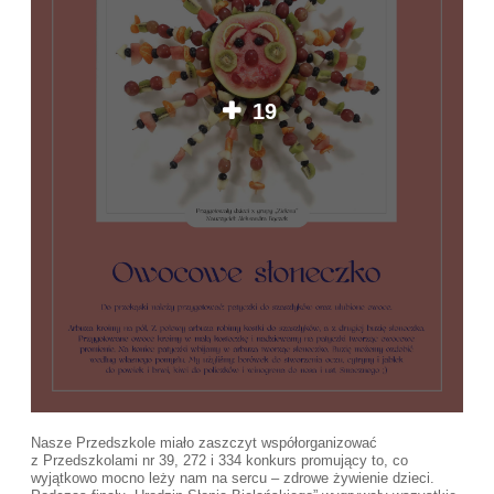
19
Nasze Przedszkole miało zaszczyt współorganizować
z Przedszkolami nr 39, 272 i 334 konkurs promujący to, co
wyjątkowo mocno leży nam na sercu – zdrowe żywienie dzieci.