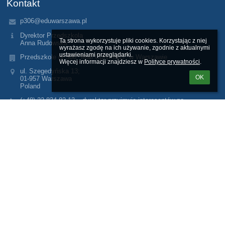
Kontakt
p306@eduwarszawa.pl
Dyrektor Przedszkola
Ta strona wykorzystuje pliki cookies. Korzystając z niej 
Anna Rudowska
wyrażasz zgodę na ich używanie, zgodnie z aktualnymi 
ustawieniami przeglądarki.

Przedszkole nr 306 "Mali Optymiści" w Warszawie
Więcej informacji znajdziesz w 
Polityce prywatności
.
ul. Szegedyńska 13;
OK
01-957 Warszawa
Poland
(+48) 22 834 82 13 – dyrektor przyjmuje interesantów po
uprzednim umówieniu się. Podczas nieobecności, dyrektora
zastępuje nauczycielka Ilona Stróżewska.